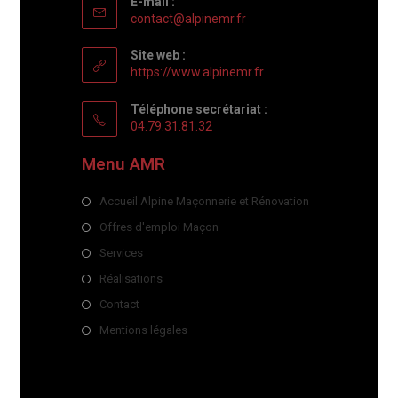
E-mail :
contact@alpinemr.fr
Site web :
https://www.alpinemr.fr
Téléphone secrétariat :
04.79.31.81.32
Menu AMR
Accueil Alpine Maçonnerie et Rénovation
Offres d'emploi Maçon
Services
Réalisations
Contact
Mentions légales