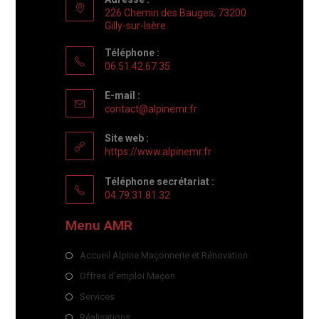
226 Chemin des Bauges, 73200
Gilly-sur-Isère
Téléphone :
06.51.42.67.35
E-mail :
contact@alpinemr.fr
Site web :
https://www.alpinemr.fr
Téléphone secrétariat :
04.79.31.81.32
Menu AMR
Accueil Alpine Maçonnerie et Rénovation
Offres d'emploi Maçon
Services
Réalisations