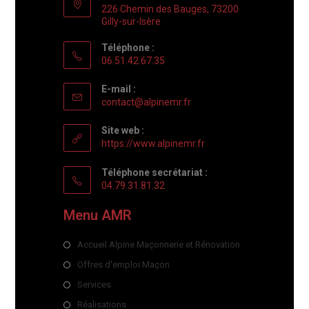
226 Chemin des Bauges, 73200
Gilly-sur-Isère
Téléphone :
06.51.42.67.35
E-mail :
contact@alpinemr.fr
Site web :
https://www.alpinemr.fr
Téléphone secrétariat :
04.79.31.81.32
Menu AMR
Accueil Alpine Maçonnerie et Rénovation
Offres d'emploi Maçon
Services
Réalisations