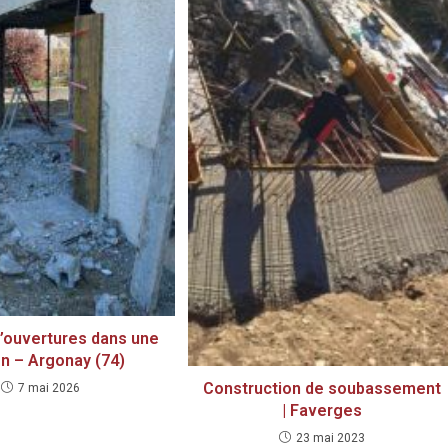
ontact AMR
Menu AMR
Adresse :
Accueil Alpine Maçonnerie et
226 Chemin des Bauges,
Rénovation
73200 Gilly-sur-Isère
Offres d'emploi Maçon
Téléphone :
Services
06.51.42.67.35
Réalisations
E-mail :
Contact
contact@alpinemr.fr
Mentions légales
Site web :
https://www.alpinemr.fr
d’ouvertures dans une
Téléphone secrétariat :
n – Argonay (74)
04.79.31.81.32
Construction de soubassement
7 mai 2026
| Faverges
23 mai 2023